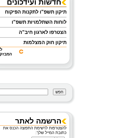
חדשות ועידכונים
תיקון תשפ"ו לתקנות הפיקוח
לוחות השתלמויות תשפ"ו
הצטרפו לארגון חיב"ה
תיקון חוק המצלמות
ל
אוגדן הנחיות להפעלת מעון יום
המבזקי
לפעוטות
מניעת נפילות בעת טיפול
והחתלה
קבלת אישור ראשוני להפעלת
מסגרות לפעוטות 0-3
מידע בנושא מטפי כיבוי אש
מצוק- לחצן מצוקה
הרשמה לאתר
להצטרפות לרשימת התפוצה הכנס את
כתובת המייל שלך: