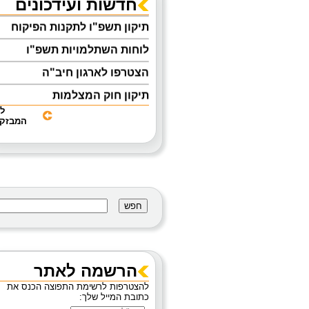
חדשות ועידכונים
תיקון תשפ"ו לתקנות הפיקוח
לוחות השתלמויות תשפ"ו
הצטרפו לארגון חיב"ה
תיקון חוק המצלמות
ל
אוגדן הנחיות להפעלת מעון יום
המבזקי
לפעוטות
מניעת נפילות בעת טיפול
והחתלה
קבלת אישור ראשוני להפעלת
מסגרות לפעוטות 0-3
מידע בנושא מטפי כיבוי אש
מצוק- לחצן מצוקה
הרשמה לאתר
להצטרפות לרשימת התפוצה הכנס את
כתובת המייל שלך: