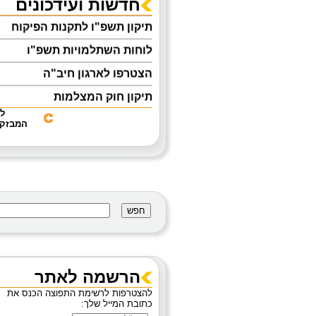
חדשות ועידכונים
תיקון תשפ"ו לתקנות הפיקוח
לוחות השתלמויות תשפ"ו
הצטרפו לארגון חיב"ה
תיקון חוק המצלמות
ל
אוגדן הנחיות להפעלת מעון יום
המבזקי
לפעוטות
מניעת נפילות בעת טיפול
והחתלה
קבלת אישור ראשוני להפעלת
מסגרות לפעוטות 0-3
מידע בנושא מטפי כיבוי אש
מצוק- לחצן מצוקה
הרשמה לאתר
להצטרפות לרשימת התפוצה הכנס את
כתובת המייל שלך: