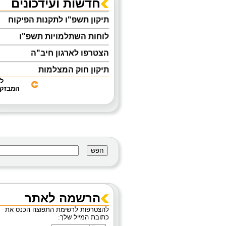
חדשות ועידכונים
תיקון תשפ"ו לתקנות הפיקוח
לוחות השתלמויות תשפ"ו
הצטרפו לארגון חיב"ה
תיקון חוק המצלמות
ל
אוגדן הנחיות להפעלת מעון יום
המבזקי
לפעוטות
מניעת נפילות בעת טיפול
והחתלה
קבלת אישור ראשוני להפעלת
מסגרות לפעוטות 0-3
מידע בנושא מטפי כיבוי אש
מצוק- לחצן מצוקה
הרשמה לאתר
להצטרפות לרשימת התפוצה הכנס את
כתובת המייל שלך: