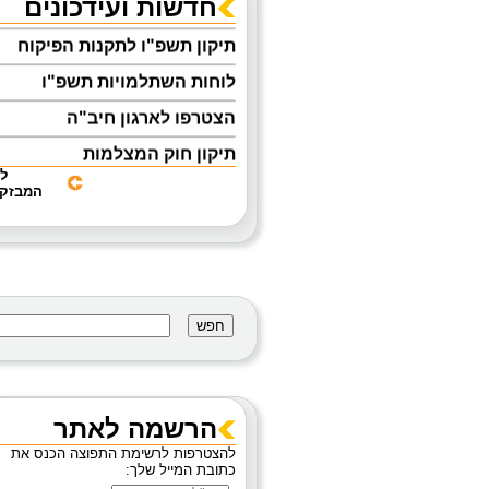
חדשות ועידכונים
תיקון תשפ"ו לתקנות הפיקוח
לוחות השתלמויות תשפ"ו
הצטרפו לארגון חיב"ה
תיקון חוק המצלמות
ל
אוגדן הנחיות להפעלת מעון יום
המבזקי
לפעוטות
מניעת נפילות בעת טיפול
והחתלה
קבלת אישור ראשוני להפעלת
מסגרות לפעוטות 0-3
מידע בנושא מטפי כיבוי אש
מצוק- לחצן מצוקה
הרשמה לאתר
להצטרפות לרשימת התפוצה הכנס את
כתובת המייל שלך: