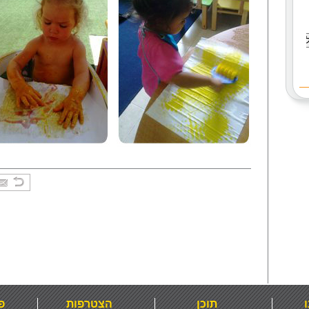
ו
תוכן
הצטרפות
פ