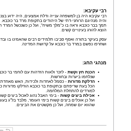
רבי עקיבא:
רבי עקיבא היה בן למשפחה ענייה ודלת אמצעים, היה ידוע בצני
והיה מנהיגם הרוחני-דתי של היהודים בתקופת מרד בר כוכבא. 
תמך בבר כוכבא וראה בו כ"מלך משיח", ועל כן כשנכשל המרד ה
הוצא להורג בעינויים קשים.
עסק בעיקר בתורה ואסף סביבו תלמידים רבים שהאמינו בו ובדר
ושחרפו נפשם במרד בר כוכבא על קדושת המדינה.
מנהגי החג:
הכנת חץ וקשת
- לזכר ולאות הזדהות עם לוחמי בר כוכ
שנלחמו ביערות ובחורשות.
הדלקת מדורות
- כסמל לאחדות ולכידות, האש מאחדת
הכל בעת שריפתם ובתקופת בר כוכבא הודלקו מדורות כ
למורדים להתחלת המלחמה.
אכילת ביצים קשות
- בימי האבל נהוג לאכול ביצים קשו
ועל כן אוכלים ביצים קשות בימי העומר, מלבד בל"ג בעו
שהווא יום שמחה, ועל כן מקשטים את הביצים.