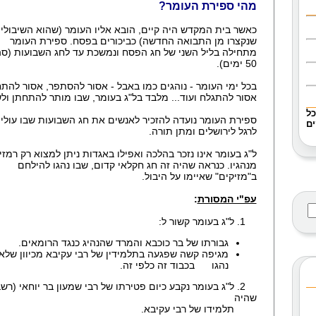
מהי ספירת העומר?
כאשר בית המקדש היה קיים, הובא אליו העומר (שהוא השיבולי
שנקצרו מן התבואה החדשה) כביכורים בפסח. ספירת העומר
מתחילה בליל השני של חג הפסח ונמשכת עד לחג השבועות (סה
50 ימים).
בכל ימי העומר - נוהגים כמו באבל - אסור להסתפר, אסור להתח
אסור להתגלח ועוד... מלבד בל"ג בעומר, שבו מותר להתחתן ול
כל
ספירת העומר נועדה להזכיר לאנשים את חג השבועות שבו עולי
ם
לרגל לירושלים ומתן תורה.
ל"ג בעומר אינו נזכר בהלכה ואפילו באגדות ניתן למצוא רק רמזי
מנהגיו. כנראה שהיה זה חג חקלאי קדום, שבו נהגו להילחם
ב"מזיקים" שאיימו על היבול.
עפ"י המסורת
:
1. ל"ג בעומר קשור ל:
גבורתו של בר כוכבא והמרד שהנהיג כנגד הרומאים.
מגיפה קשה שפגעה בתלמידין של רבי עקיבא מכיוון שלא
נהגו בכבוד זה כלפי זה.
2. ל"ג בעומר נקבע כיום פטירתו של רבי שמעון בר יוחאי (רשב
שהיה
תלמידו של רבי עקיבא.