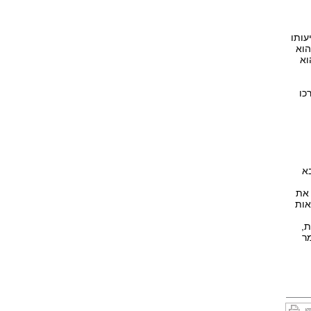
עותו
הוא
וא
כו
בא
 את
אות
ת,
מר