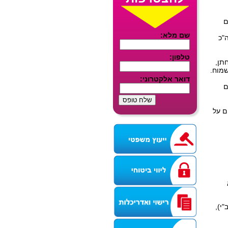
ם
"כ
תן,
שמוח.
ם
ם על
"י),