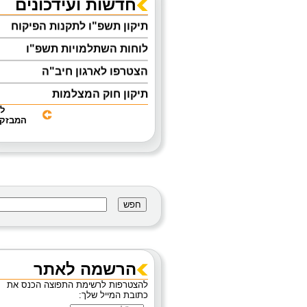
חדשות ועידכונים
תיקון תשפ"ו לתקנות הפיקוח
לוחות השתלמויות תשפ"ו
הצטרפו לארגון חיב"ה
תיקון חוק המצלמות
אוגדן הנחיות להפעלת מעון יום
ל
לפעוטות
המבזקי
מניעת נפילות בעת טיפול
והחתלה
קבלת אישור ראשוני להפעלת
מסגרות לפעוטות 0-3
מידע בנושא מטפי כיבוי אש
מצוק- לחצן מצוקה
הרשמה לאתר
להצטרפות לרשימת התפוצה הכנס את
כתובת המייל שלך: