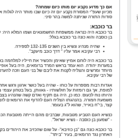
אם כך מדוע נקבע יום מותו כיום שמחה?
מכיוון שעפ"י המסורת נקבע יום זה כיום שבו מותר היה לגלות א
סודות התורה שניתנה למשה בהר סיני.
בר כוכבא:
בר כוכבא היה כנראה ממשפחת החשמונאים ושמו המלא היה: ש
בן כוסבה והוא כונה בר כוכבא בגלל:
שהיה מנהיג ונשיא בין השנים 132-135 לספירה.
רבי עקיבא אמר עליו " דרך כוכב מיעקב".
בר כוכבא היה לוחם אמיץ שאימן והכשיר את חייליו למלחמה ב
במערות יהודה. הוא עמד בראש המרד ברומאים, היה בעל אופי
מיוחד ומרשים והצליח לקנות את ליבם של בני העם וזכה להערכ
של רבי עקיבא.
אגדות רבות מספרות על כוחו - שהיה בעל כושר ארגון ורגש אחר
למופת, אך גם רומזות על חולשותיו - גאוותן, בעל בטחון עצמי מ
והיותו נוח לכעוס. כמו כן, היה גם תקיף ואדם קשה שהנהיג בצב
משמעת חמורה. בהנהגתו הצליח העם להדוף את הרומאים לזמ
קצר, בי"ח באייר, שהוא ל"ג בעומר.
כנשיא העם הטביע מטבעות, שברבים מהם הייתה מוטבעת הכ
- "שמעון בן כוסבה - נשיא ישראל".
בר כוכבא כונה גם "בן כוזיבא"- על שום שהכזיב את היהודים בק
האחרון נגד הרומאים, בעיר "ביתר".