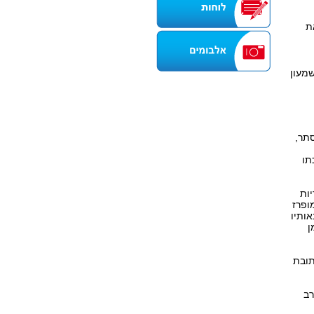
ת
מעון
סתר,
תו
יות
ופרז
אותיו
ן
תובת
רב