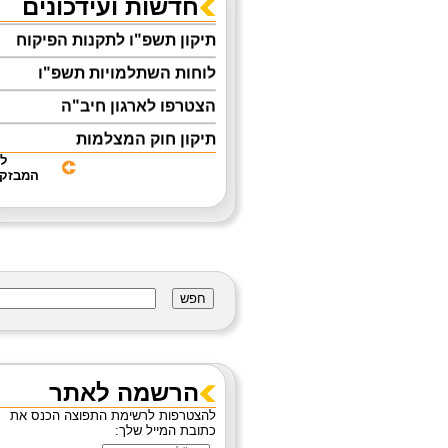
חדשות ועידכונים
תיקון תשפ"ו לתקנות הפיקוח
לוחות השתלמויות תשפ"ו
הצטרפו לארגון חיב"ה
תיקון חוק המצלמות
ל
אוגדן הנחיות להפעלת מעון יום
המבזקי
לפעוטות
מניעת נפילות בעת טיפול
והחתלה
קבלת אישור ראשוני להפעלת
מסגרות לפעוטות 0-3
מידע בנושא מטפי כיבוי אש
מצוק- לחצן מצוקה
הרשמה לאתר
להצטרפות לרשימת התפוצה הכנס את
כתובת המייל שלך: