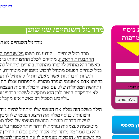
דף הבית
>
 נוסף
מרד גיל השנתיים/ שני שושן
רפות
מרד גיל השנתיים מאת -
מרד בגיל שנתיים – הידוע גם בשמו
גיל שנתיים ה
ההתבגרות הראשו
ן, מתייחס לשלב ההתפתחותי בו מ
כאשר הוא מתחיל להיפרד מהתלות בהורים ומתחיל להי
בגיל שנתיים הפעוט מתחיל לרכוש מיומנויות מוטוריות, קו
רגשיות וחברתיות אשר מאפשרות לו להתחיל להתנ
בהיותו אדם אוטונומי הנפרד מהוריו. מתפתחת אצלו תח
ותחושת המסוגלות שלו. עם זאת, היכולת וויסות העצמית 
לא מתפקדת היטב ולכן הוא מתקשה לשלוט בדחפיו ונ
ולהביע תסכול רב כאשר אינו מקבל את מבוקשו..
הילד בשלב הזה מגלה את העצמי שלו ומתחיל להיות מודע 
ורצונותיו, בנוסף מגלה את הייצוג הפנימי שלו ומבין
לעשות דברים בעצמו. תחושת העצמי של הילד מ
מוטיבציה לעצמאות וגורמת לו יותר ויותר לסמוך על עצ
הוא גם לומד מה מותר ומה אסור ומהם גבולות הוריו (ו
כה משמעותי), הגבולות מעניקים לו את הביטחון להמש