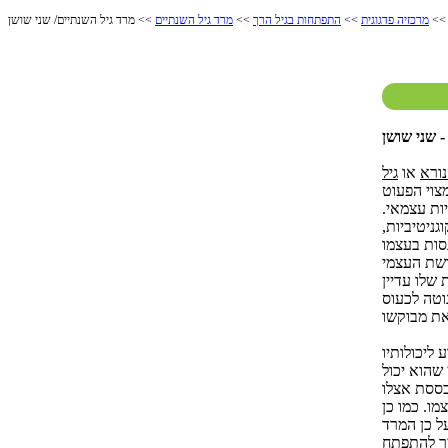
>
מרכזיה פדגוגית
>>
התפתחות בגיל הרך
>>
מרד גיל השנתיים
>> מרד גיל השנתיים/ שני שושן
 שני שושן
נורא
או
גיל
צוי הפעוט
ות עצמאי.
גניטיביות,
סות בעצמו
ושת העצמי
שלו עדיין
וטה לכעוס
ליכולותיו
 שהוא יכול
בססת אצלו
מו. כמו כן
על כן המרד
יך להתפתח