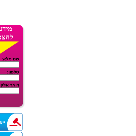
מידע
להצט