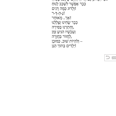
כְּבָר אֶפְשָׁר לִשְׁכַּב לָנוּחַ
וְלָדוּג כַּמָּה דָּגִים!
נֶ-הְ-דָּ-ר!
אַך.. מְאוּחָר!
כְּבָר שָׂחִינוּ וְצָלַלְנוּ
וְחָתַרְנוּ בַּסִּירָה,
וְעַכְשָׁיו הִגִּיעַ זְמַן
לַחֲזוֹר בַּחֲזָרָה,
וְלִהְיוֹת שׁוּב, כַּמּוּבָן –
יְלָדִים בְּתוֹך הַגַּן!