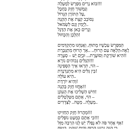
בּוֹא נָרִים מִפְרָשׂ לְמַעְלָה!!!
וְנִמְשׁוֹך חָזָק בַּחֶבֶל
עַל הַתּוֹרֶן הַגָּדוֹל,
נְסוֹבֵב קְצָת אֶת הַהֶגֶה
לְיָמִין וְגַם לִשְׂמֹאל..
וְנָרִים כָּאן אֶת הַדֶּגֶל
הַלָּבָן וְהַכָּחוֹל!
הַמִּפְרָשׂ עַכְשָׁיו מָתוּחַ, וַאֲנַחְנוּ מִתְקַדְּמִים
הִיא שׁוֹרֶקֶת וְסוֹעֶרֶת... וּבַיָּם יֵשׁ – סְעָרָה!!
הַגַּלִּים גְּבוֹהִים נוֹרָא!!!
הוֹי, תִּרְאוּ אֵיך הַסְּפִינָה –
בֵּין גַּלִּים הִיא מִתְנַדְנֶדֶת!
הִיא עוֹלָה..
וְהִיא יוֹרֶדֶת!
אֶחֱזוּ חָזָק בַּהֶגֶה!!
חִישׁ הַשְׁלִיכוּ אֶת הָעוֹגֶן!
הוֹי, אַתֶּם מִטַּלְטְלִים –
מַעְלָה.. מַטָּה.. לַצְּדָדִים..
מַהֲרוּ! חָזָק הַחְזִיקוּ!!!
כִּי אַתֶּם כִּמְעַט נוֹפְלִים!!!
אַף אֶחָד פֹּה לֹא נָפַל? יֵשׁ לָנוּ הַרְבֵּה מַזָּל!
כִּי הִנֵּה נִרְגַּע הָרוּחַ וְהַיָּם שָׁקֵט, בָּטוּחַ..