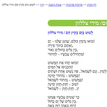
דף הבית
>>
מרכזיה פדגוגית
>>
עונות השנה
>>
קיץ
>> לשוט בים בקיץ חם/ מירי צללזון
/ מירי צללזון
לָשׁוּט בַּיָּם בְּקַיִץ חַם / מירי צללזון
בּוֹאוּ נְדַמְיֵן כּוּלָם, שֶׁהַגַּן שֶלָּנוּ – יָם!
וְאַתֶּם בְּתוֹך סִירָה,
בֵּין גַּלִּים כְּחוּלִים וְאוֹר,
מַתְחִילִים עַכְשָׁיו – לַחְתּוֹר!
בּוֹאוּ קְחוּ אֶת הַמָּשׁוֹט!
וְהַכְנִיסוּ אֶל הַמַּיִם!
ּשְׁתַּיִם!!
בַּמָּשׁוֹט – נַחְתּוֹר יָמִינָה!
בַּמָּשׁוֹט – נַחְתּוֹר לִשְׂמֹאל!
שׁוּב – חָזָק-חָזָק יְמִינָה!
וְ.. חָזָק-חָזָק – לִשְׂמֹאל!
כָּך שָׁטִים עַכְשָׁיו אֲנַחְנוּ
בֵּין גַּלִּים שֶׁל יָם כָּחוֹל.
רוּחַ בָּאָה! רוּחַ בָּאָה!