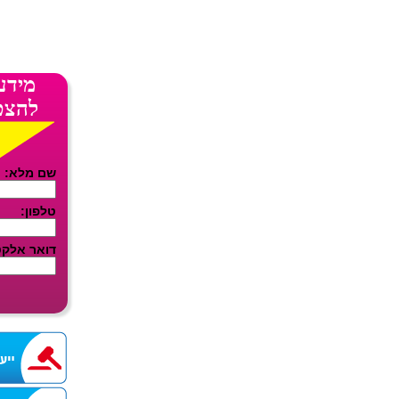
מידע
להצט